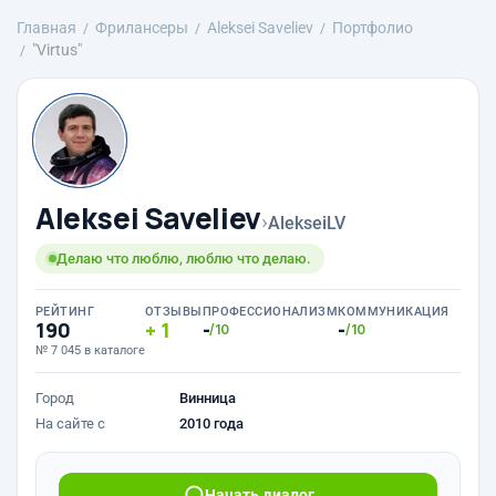
Главная
Фрилансеры
Aleksei Saveliev
Портфолио
"Virtus"
Aleksei Saveliev
›
AlekseiLV
Делаю что люблю, люблю что делаю.
РЕЙТИНГ
ОТЗЫВЫ
ПРОФЕССИОНАЛИЗМ
КОММУНИКАЦИЯ
190
1
-
-
/10
/10
№ 7 045 в каталоге
Город
Винница
На сайте с
2010 года
Начать диалог