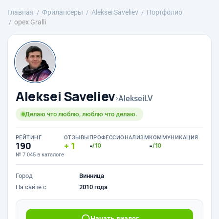
Главная
Фрилансеры
Aleksei Saveliev
Портфолио
орех Gralli
Aleksei Saveliev
›
AlekseiLV
Делаю что люблю, люблю что делаю.
РЕЙТИНГ
ОТЗЫВЫ
ПРОФЕССИОНАЛИЗМ
КОММУНИКАЦИЯ
190
1
-
-
/10
/10
№ 7 045 в каталоге
Город
Винница
На сайте с
2010 года
Начать диалог