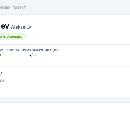
имый проект
iev
›
AlekseiLV
ю что делаю.
ОФЕССИОНАЛИЗМ
КОММУНИКАЦИЯ
-
0
/10
ца
ода