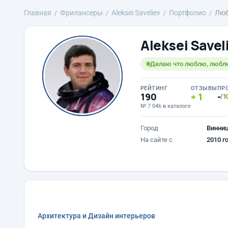
Главная
Фрилансеры
Aleksei Saveliev
Портфолио
Люб
Aleksei Savel
Делаю что люблю, любл
РЕЙТИНГ
ОТЗЫВЫ
ПР
190
1
-
/1
№ 7 046 в каталоге
Город
Винни
На сайте с
2010 г
Архитектура и Дизайн интерьеров