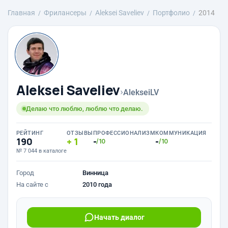
Главная
Фрилансеры
Aleksei Saveliev
Портфолио
2014
Aleksei Saveliev
›
AlekseiLV
Делаю что люблю, люблю что делаю.
РЕЙТИНГ
ОТЗЫВЫ
ПРОФЕССИОНАЛИЗМ
КОММУНИКАЦИЯ
190
1
-
-
/10
/10
№ 7 044 в каталоге
Город
Винница
На сайте с
2010 года
Начать диалог