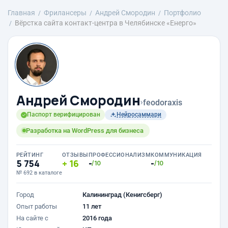
Главная
Фрилансеры
Андрей Смородин
Портфолио
Вёрстка сайта контакт-центра в Челябинске «Енерго»
Андрей Смородин
›
feodoraxis
Паспорт верифицирован
Нейросаммари
Разработка на WordPress для бизнеса
РЕЙТИНГ
ОТЗЫВЫ
ПРОФЕССИОНАЛИЗМ
КОММУНИКАЦИЯ
5 754
16
-
-
/10
/10
№ 692 в каталоге
Город
Калининград (Кенигсберг)
Опыт работы
11 лет
На сайте с
2016 года