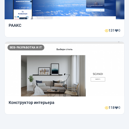
РААКС
131
0
ВЕБ-РАЗРАБОТКА И IT
Конструктор интерьера
118
0