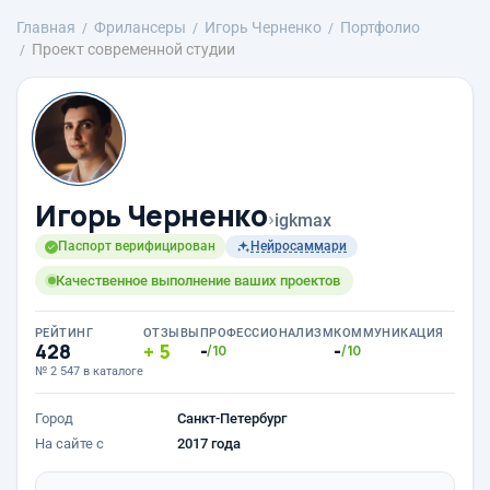
Главная
Фрилансеры
Игорь Черненко
Портфолио
Проект современной студии
Игорь Черненко
›
igkmax
Паспорт верифицирован
Нейросаммари
Качественное выполнение ваших проектов
РЕЙТИНГ
ОТЗЫВЫ
ПРОФЕССИОНАЛИЗМ
КОММУНИКАЦИЯ
428
5
-
-
/10
/10
№ 2 547 в каталоге
Город
Санкт-Петербург
На сайте с
2017 года