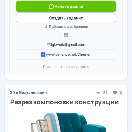
Начать диалог
Создать задание
Добавить в избранное
igkwork@gmail.com
www.behance.net/Chernen
Пожаловаться на профиль
3D и Визуализация
54
0
Разрез компоновки конструкции