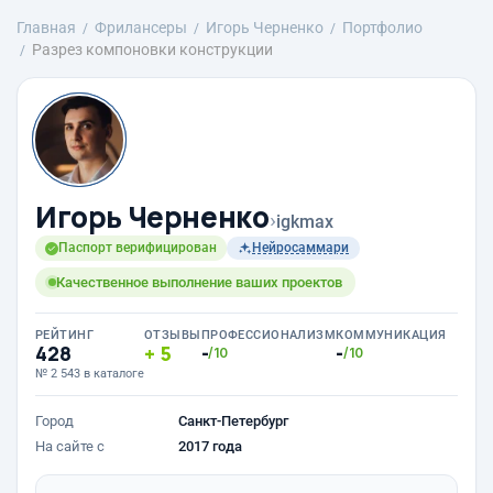
Главная
Фрилансеры
Игорь Черненко
Портфолио
Разрез компоновки конструкции
Игорь Черненко
›
igkmax
Паспорт верифицирован
Нейросаммари
Качественное выполнение ваших проектов
РЕЙТИНГ
ОТЗЫВЫ
ПРОФЕССИОНАЛИЗМ
КОММУНИКАЦИЯ
428
5
-
-
/10
/10
№ 2 543 в каталоге
Город
Санкт-Петербург
На сайте с
2017 года