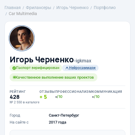
Главная
Фрилансеры
Игорь Черненко
Портфолио
Car Multimedia
Игорь Черненко
›
igkmax
Паспорт верифицирован
Нейросаммари
Качественное выполнение ваших проектов
РЕЙТИНГ
ОТЗЫВЫ
ПРОФЕССИОНАЛИЗМ
КОММУНИКАЦИЯ
428
5
-
-
/10
/10
№ 2 550 в каталоге
Город
Санкт-Петербург
На сайте с
2017 года