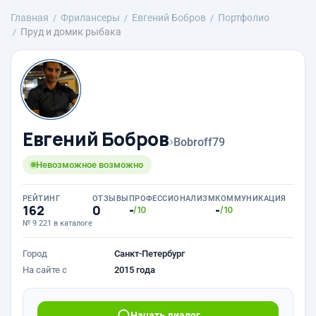
Главная
Фрилансеры
Евгений Бобров
Портфолио
Пруд и домик рыбака
Евгений Бобров
›
Bobroff79
Невозможное возможно
РЕЙТИНГ
ОТЗЫВЫ
ПРОФЕССИОНАЛИЗМ
КОММУНИКАЦИЯ
162
0
-
-
/10
/10
№ 9 221 в каталоге
Город
Санкт-Петербург
На сайте с
2015 года
Начать диалог