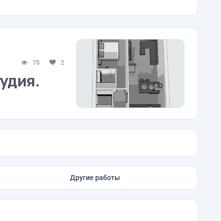
75
2
удия.
Другие работы