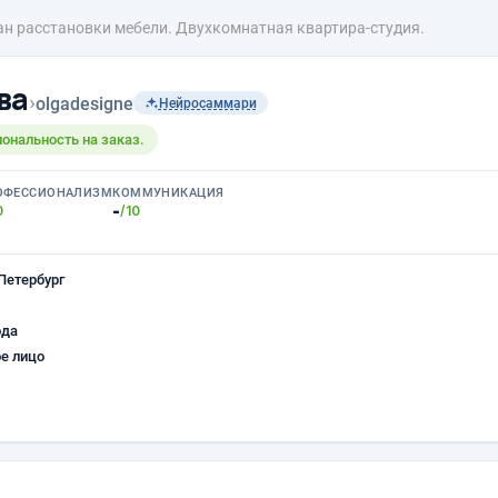
ан расстановки мебели. Двухкомнатная квартира-студия.
ва
›
olgadesigne
Нейросаммари
ональность на заказ.
ОФЕССИОНАЛИЗМ
КОММУНИКАЦИЯ
-
0
/10
Петербург
ода
е лицо