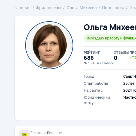
Главная
Фрилансеры
Ольга Михеева
Портфолио
Пл
Ольга Михее
Создаю красоту и функци
РЕЙТИНГ
ОТЗЫВЫ
ПР
686
0
-
/1
№ 1 716 в каталоге
Город
Санкт-
Опыт работы
25 лет
На сайте с
2024 г
Юридический
Частно
статус
Freelance.Boutique