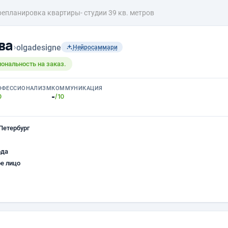
епланировка квартиры- студии 39 кв. метров
ва
›
olgadesigne
Нейросаммари
ональность на заказ.
ОФЕССИОНАЛИЗМ
КОММУНИКАЦИЯ
-
0
/10
Петербург
ода
е лицо