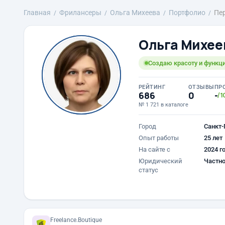
Главная
Фрилансеры
Ольга Михеева
Портфолио
Пер
Ольга Михее
Создаю красоту и функци
РЕЙТИНГ
ОТЗЫВЫ
ПР
686
0
-
/1
№ 1 721 в каталоге
Город
Санкт-
Опыт работы
25 лет
На сайте с
2024 г
Юридический
Частно
статус
Freelance.Boutique