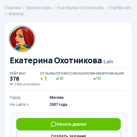
Главная
Фрилансеры
Екатерина Охотникова
Портфолио
Konoos
Екатерина Охотникова
›
Lain
РЕЙТИНГ
ОТЗЫВЫ
ПРОФЕССИОНАЛИЗМ
КОММУНИКАЦИЯ
378
1
-
-
/10
/10
№ 2 866 в каталоге
Город
Москва
На сайте с
2007 года
Начать диалог
Создать задание