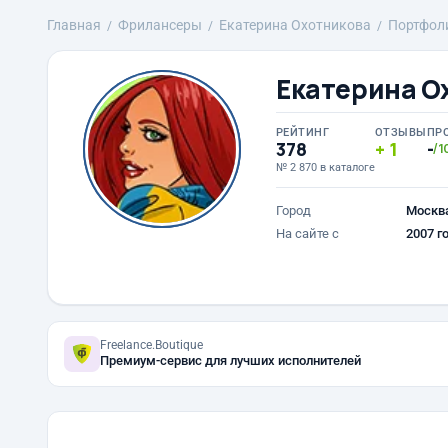
Главная
Фрилансеры
Екатерина Охотникова
Портфол
Екатерина О
РЕЙТИНГ
ОТЗЫВЫ
ПР
378
1
-
/1
№ 2 870 в каталоге
Город
Москв
На сайте с
2007 г
Freelance.Boutique
Премиум-сервис для лучших исполнителей