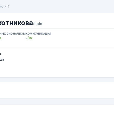
ио
1
хотникова
›
Lain
ОФЕССИОНАЛИЗМ
КОММУНИКАЦИЯ
-
0
/10
а
ода