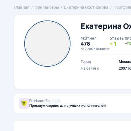
Главная
Фрилансеры
Екатерина Охотникова
Портфол
Екатерина О
РЕЙТИНГ
ОТЗЫВЫ
ПР
478
1
-
/1
№ 2 306 в каталоге
Город
Москв
На сайте с
2007 г
Freelance.Boutique
Премиум-сервис для лучших исполнителей