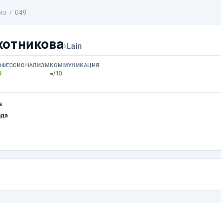
ио
049
хотникова
›
Lain
ОФЕССИОНАЛИЗМ
КОММУНИКАЦИЯ
-
0
/10
а
ода