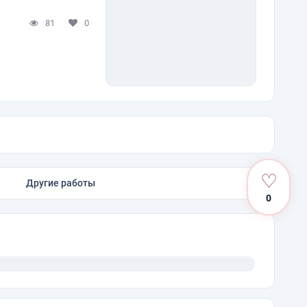
81
0
♡
Другие работы
0