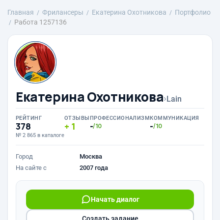
Главная
Фрилансеры
Екатерина Охотникова
Портфолио
Работа 1257136
Екатерина Охотникова
›
Lain
РЕЙТИНГ
ОТЗЫВЫ
ПРОФЕССИОНАЛИЗМ
КОММУНИКАЦИЯ
378
1
-
-
/10
/10
№ 2 865 в каталоге
Город
Москва
На сайте с
2007 года
Начать диалог
Создать задание