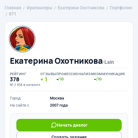
Главная
Фрилансеры
Екатерина Охотникова
Портфолио
071
Екатерина Охотникова
›
Lain
РЕЙТИНГ
ОТЗЫВЫ
ПРОФЕССИОНАЛИЗМ
КОММУНИКАЦИЯ
378
1
-
-
/10
/10
№ 2 858 в каталоге
Город
Москва
На сайте с
2007 года
Начать диалог
Создать задание