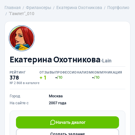
Главная
Фрилансеры
Екатерина Охотникова
Портфолио
"Гамлет"_010
Екатерина Охотникова
›
Lain
РЕЙТИНГ
ОТЗЫВЫ
ПРОФЕССИОНАЛИЗМ
КОММУНИКАЦИЯ
378
1
-
-
/10
/10
№ 2 868 в каталоге
Город
Москва
На сайте с
2007 года
Начать диалог
Создать задание