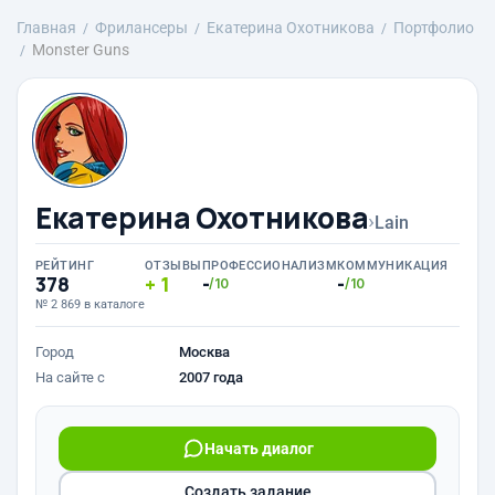
Главная
Фрилансеры
Екатерина Охотникова
Портфолио
Monster Guns
Екатерина Охотникова
›
Lain
РЕЙТИНГ
ОТЗЫВЫ
ПРОФЕССИОНАЛИЗМ
КОММУНИКАЦИЯ
378
1
-
-
/10
/10
№ 2 869 в каталоге
Город
Москва
На сайте с
2007 года
Начать диалог
Создать задание