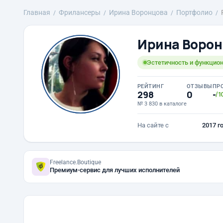
Главная
Фрилансеры
Ирина Воронцова
Портфолио
Ирина Ворон
Эстетичность и функцио
РЕЙТИНГ
ОТЗЫВЫ
ПР
298
0
-
/1
№ 3 830 в каталоге
На сайте с
2017 г
Freelance.Boutique
Премиум-сервис для лучших исполнителей