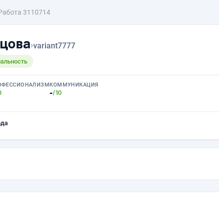
Работа 3110714
цова
›
variant7777
нальность
ОФЕССИОНАЛИЗМ
КОММУНИКАЦИЯ
-
0
/10
ода