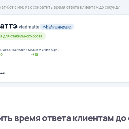
Чат-бот с ИИ: Как сократить время ответа клиентам до секунд?
аттэ
›
vladmatte
Нейросаммари
я для стабильного роста
РОФЕССИОНАЛИЗМ
КОММУНИКАЦИЯ
-
10
/10
ода
тить время ответа клиентам до