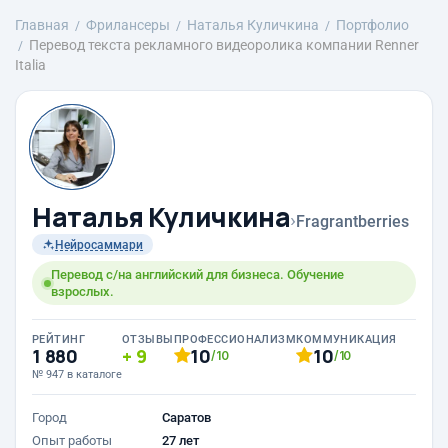
Главная
Фрилансеры
Наталья Куличкина
Портфолио
Перевод текста рекламного видеоролика компании Renner
Italia
Наталья Куличкина
›
Fragrantberries
Нейросаммари
Перевод с/на английский для бизнеса. Обучение
взрослых.
РЕЙТИНГ
ОТЗЫВЫ
ПРОФЕССИОНАЛИЗМ
КОММУНИКАЦИЯ
1 880
9
10
10
/10
/10
№ 947 в каталоге
Город
Саратов
Опыт работы
27 лет