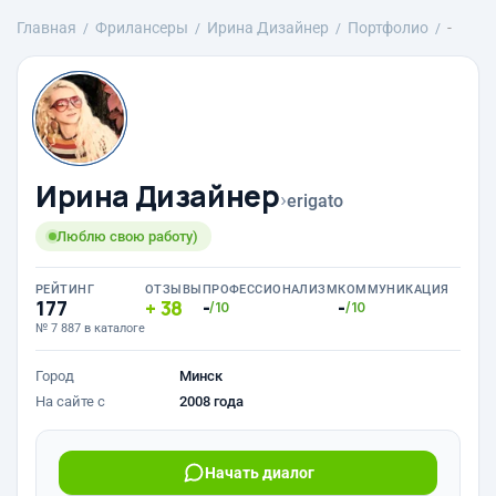
Главная
Фрилансеры
Ирина Дизайнер
Портфолио
-
Ирина Дизайнер
›
erigato
Люблю свою работу)
РЕЙТИНГ
ОТЗЫВЫ
ПРОФЕССИОНАЛИЗМ
КОММУНИКАЦИЯ
177
38
-
-
/10
/10
№ 7 887 в каталоге
Город
Минск
На сайте с
2008 года
Начать диалог