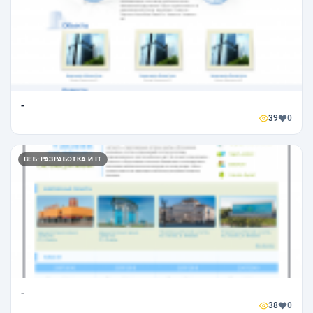
-
39
0
ВЕБ-РАЗРАБОТКА И IT
-
38
0