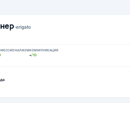
йнер
›
erigato
ОФЕССИОНАЛИЗМ
КОММУНИКАЦИЯ
-
0
/10
ода