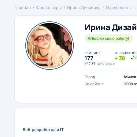
Главная
Фрилансеры
Ирина Дизайнер
Портфолио
-
Ирина Диза
Люблю свою работу)
РЕЙТИНГ
ОТЗЫВЫ
ПР
177
38
-
/1
№ 7 891 в каталоге
Город
Минск
На сайте с
2008 г
Веб-разработка и IT