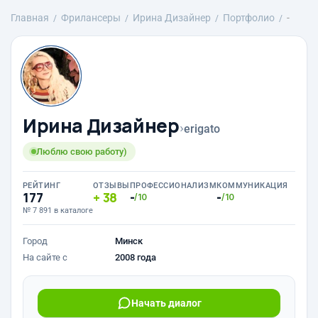
Главная
Фрилансеры
Ирина Дизайнер
Портфолио
-
Ирина Дизайнер
›
erigato
Люблю свою работу)
РЕЙТИНГ
ОТЗЫВЫ
ПРОФЕССИОНАЛИЗМ
КОММУНИКАЦИЯ
177
38
-
-
/10
/10
№ 7 891 в каталоге
Город
Минск
На сайте с
2008 года
Начать диалог