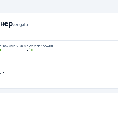
йнер
›
erigato
ОФЕССИОНАЛИЗМ
КОММУНИКАЦИЯ
-
0
/10
ода