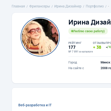
Главная
Фрилансеры
Ирина Дизайнер
Портфолио
-
Ирина Диза
Люблю свою работу)
РЕЙТИНГ
ОТЗЫВЫ
ПР
177
38
-
/1
№ 7 891 в каталоге
Город
Минск
На сайте с
2008 г
Веб-разработка и IT