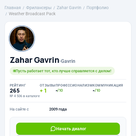
Главная
Фрилансеры
Zahar Gavrin
Портфолио
Weather Broadcast Pack
Zahar Gavrin
›
Gavrin
Пусть работает тот, кто лучше справляется с делом!
РЕЙТИНГ
ОТЗЫВЫ
ПРОФЕССИОНАЛИЗМ
КОММУНИКАЦИЯ
265
1
-
-
/10
/10
№ 4 506 в каталоге
На сайте с
2009 года
Начать диалог