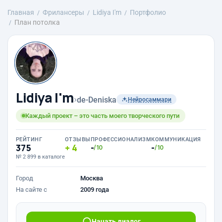
Главная
Фрилансеры
Lidiya I'm
Портфолио
План потолка
Lidiya I'm
›
de-Deniska
Нейросаммари
Каждый проект – это часть моего творческого пути
РЕЙТИНГ
ОТЗЫВЫ
ПРОФЕССИОНАЛИЗМ
КОММУНИКАЦИЯ
375
4
-
-
/10
/10
№ 2 899 в каталоге
Город
Москва
На сайте с
2009 года
Начать диалог