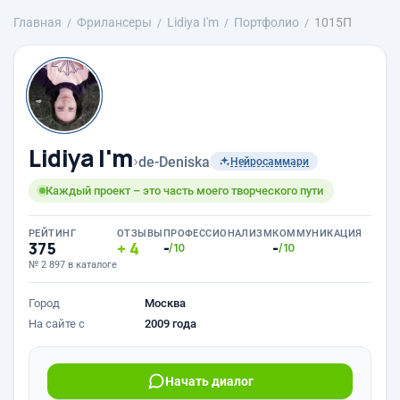
Главная
Фрилансеры
Lidiya I'm
Портфолио
1015П
Lidiya I'm
›
de-Deniska
Нейросаммари
Каждый проект – это часть моего творческого пути
РЕЙТИНГ
ОТЗЫВЫ
ПРОФЕССИОНАЛИЗМ
КОММУНИКАЦИЯ
375
4
-
-
/10
/10
№ 2 897 в каталоге
Город
Москва
На сайте с
2009 года
Начать диалог