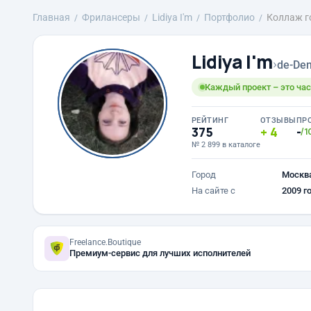
Главная
Фрилансеры
Lidiya I'm
Портфолио
Коллаж г
Lidiya I'm
›
de-Den
Каждый проект – это час
РЕЙТИНГ
ОТЗЫВЫ
ПР
375
4
-
/1
№ 2 899 в каталоге
Город
Москв
На сайте с
2009 г
Freelance.Boutique
Премиум-сервис для лучших исполнителей