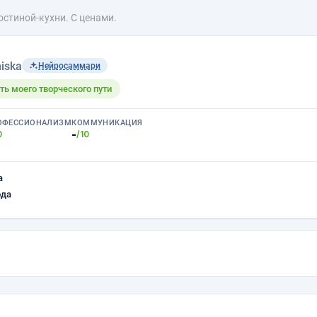
остиной-кухни. С ценами.
iska
Нейросаммари
ть моего творческого пути
ОФЕССИОНАЛИЗМ
КОММУНИКАЦИЯ
-
0
/10
а
ода