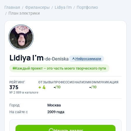
Главная
Фрилансеры
Lidiya I'm
Портфолио
План электрики
Lidiya I'm
›
de-Deniska
Нейросаммари
Каждый проект – это часть моего творческого пути
РЕЙТИНГ
ОТЗЫВЫ
ПРОФЕССИОНАЛИЗМ
КОММУНИКАЦИЯ
375
4
-
-
/10
/10
№ 2 889 в каталоге
Город
Москва
На сайте с
2009 года
Начать диалог