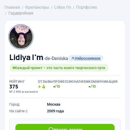
Главная
Фрилансеры
Lidiya I'm
Портфолио
Гардеробная
Lidiya I'm
›
de-Deniska
Нейросаммари
Каждый проект – это часть моего творческого пути
РЕЙТИНГ
ОТЗЫВЫ
ПРОФЕССИОНАЛИЗМ
КОММУНИКАЦИЯ
375
4
-
-
/10
/10
№ 2 890 в каталоге
Город
Москва
На сайте с
2009 года
Начать диалог