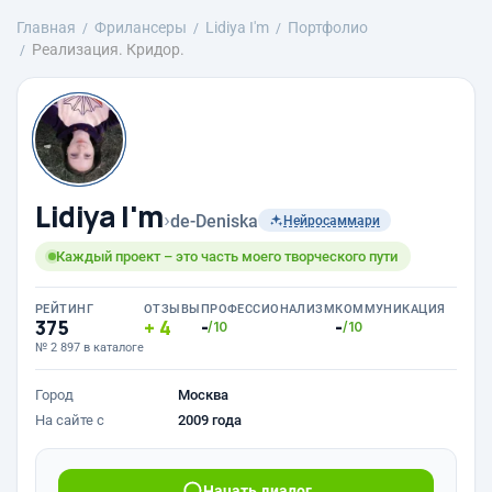
Главная
Фрилансеры
Lidiya I'm
Портфолио
Реализация. Кридор.
Lidiya I'm
›
de-Deniska
Нейросаммари
Каждый проект – это часть моего творческого пути
РЕЙТИНГ
ОТЗЫВЫ
ПРОФЕССИОНАЛИЗМ
КОММУНИКАЦИЯ
375
4
-
-
/10
/10
№ 2 897 в каталоге
Город
Москва
На сайте с
2009 года
Начать диалог