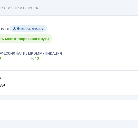
реализации санузла
iska
Нейросаммари
ть моего творческого пути
ОФЕССИОНАЛИЗМ
КОММУНИКАЦИЯ
-
0
/10
а
ода