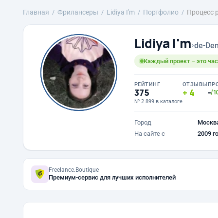
Главная
Фрилансеры
Lidiya I'm
Портфолио
Процесс 
Lidiya I'm
›
de-Den
Каждый проект – это час
РЕЙТИНГ
ОТЗЫВЫ
ПР
375
4
-
/1
№ 2 899 в каталоге
Город
Москв
На сайте с
2009 г
Freelance.Boutique
Премиум-сервис для лучших исполнителей