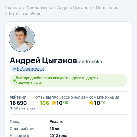
Главная
Фрилансеры
Андрей Цыганов
Портфолио
Котел в разборе
Андрей Цыганов
›
andrqshka
Нейросаммари
Благороднейшее из искусств - делать других
счастливыми!
РЕЙТИНГ
ОТЗЫВЫ
ПРОФЕССИОНАЛИЗМ
КОММУНИКАЦИЯ
16 690
106
10
10
/10
/10
№ 58 в каталоге
Город
Рязань
Опыт работы
15 лет
На сайте с
2013 года