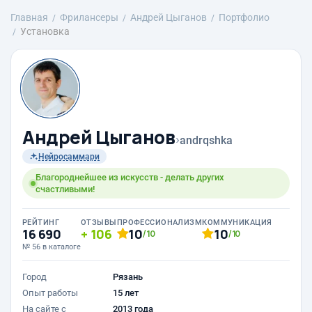
Главная
Фрилансеры
Андрей Цыганов
Портфолио
Установка
Андрей Цыганов
›
andrqshka
Нейросаммари
Благороднейшее из искусств - делать других
счастливыми!
РЕЙТИНГ
ОТЗЫВЫ
ПРОФЕССИОНАЛИЗМ
КОММУНИКАЦИЯ
16 690
106
10
10
/10
/10
№ 56 в каталоге
Город
Рязань
Опыт работы
15 лет
На сайте с
2013 года