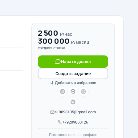
2 500
₽/час
300 000
₽/месяц
средняя ставка
Начать диалог
Создать задание
Добавить в избранное
a19893105@gmail.com
+79209850126
Пожаловаться на профиль