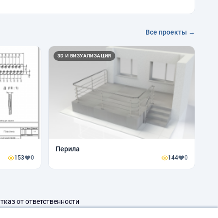
Все проекты →
3D И ВИЗУАЛИЗАЦИЯ
Перила
153
0
144
0
тказ от ответственности