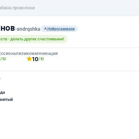
абина проволоки
анов
›
andrqshka
Нейросаммари
ств - делать других счастливыми!
ЕССИОНАЛИЗМ
КОММУНИКАЦИЯ
0
10
/10
/10
ь
ода
анятый