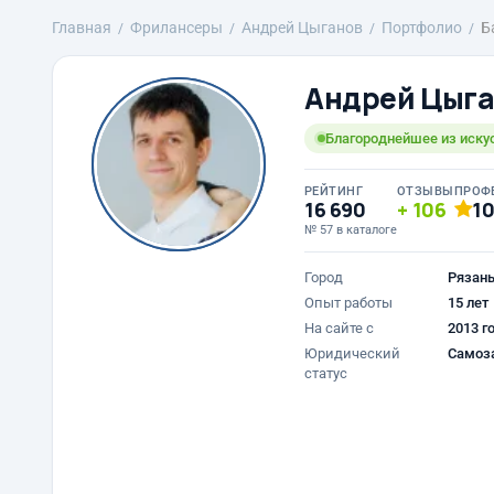
Главная
Фрилансеры
Андрей Цыганов
Портфолио
Б
Андрей Цыг
Благороднейшее из искус
РЕЙТИНГ
ОТЗЫВЫ
ПРОФ
16 690
106
1
№ 57 в каталоге
Город
Рязан
Опыт работы
15 лет
На сайте с
2013 г
Юридический
Самоз
статус