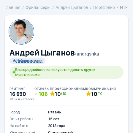
Главная
Фрилансеры
Андрей Цыганов
Портфолио
NTF
Андрей Цыганов
›
andrqshka
Нейросаммари
Благороднейшее из искусств - делать других
счастливыми!
РЕЙТИНГ
ОТЗЫВЫ
ПРОФЕССИОНАЛИЗМ
КОММУНИКАЦИЯ
16 690
106
10
10
/10
/10
№ 57 в каталоге
Город
Рязань
Опыт работы
15 лет
На сайте с
2013 года
Юридический
Самозанятый