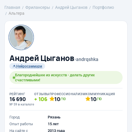
Главная
Фрилансеры
Андрей Цыганов
Портфолио
Альтера
Андрей Цыганов
›
andrqshka
Нейросаммари
Благороднейшее из искусств - делать других
счастливыми!
РЕЙТИНГ
ОТЗЫВЫ
ПРОФЕССИОНАЛИЗМ
КОММУНИКАЦИЯ
16 690
106
10
10
/10
/10
№ 59 в каталоге
Город
Рязань
Опыт работы
15 лет
На сайте с
2013 года