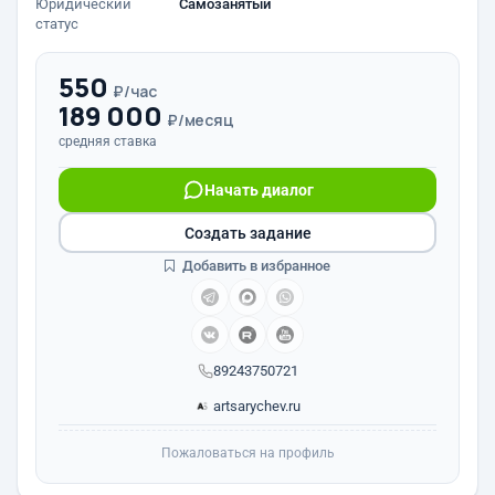
Юридический
Самозанятый
статус
550
₽/час
189 000
₽/месяц
средняя ставка
Начать диалог
Создать задание
Добавить в избранное
89243750721
artsarychev.ru
Пожаловаться на профиль