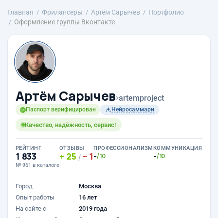
Главная
Фрилансеры
Артём Сарычев
Портфолио
Оформление группы Вконтакте
Артём Сарычев
›
artemproject
Паспорт верифицирован
Нейросаммари
Качество, надёжность, сервис!
РЕЙТИНГ
ОТЗЫВЫ
ПРОФЕССИОНАЛИЗМ
КОММУНИКАЦИЯ
1 833
25
1
-
-
/10
/10
/
№ 961 в каталоге
Город
Москва
Опыт работы
16 лет
На сайте с
2019 года