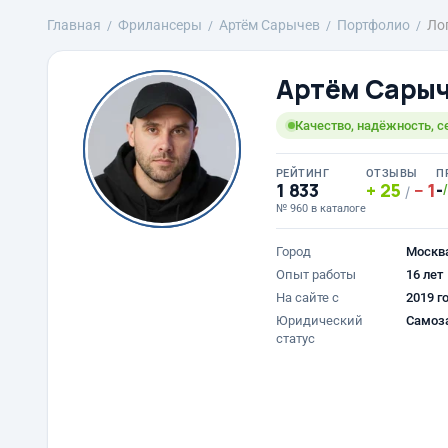
Главная
Фрилансеры
Артём Сарычев
Портфолио
Ло
Артём Сары
Качество, надёжность, с
РЕЙТИНГ
ОТЗЫВЫ
П
1 833
25
1
-
/
№ 960 в каталоге
Город
Москв
Опыт работы
16 лет
На сайте с
2019 г
Юридический
Самоз
статус