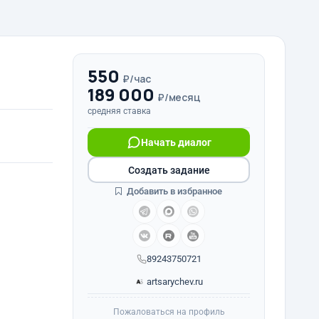
550
₽/час
189 000
₽/месяц
средняя ставка
Начать диалог
Создать задание
Добавить в избранное
89243750721
artsarychev.ru
Пожаловаться на профиль