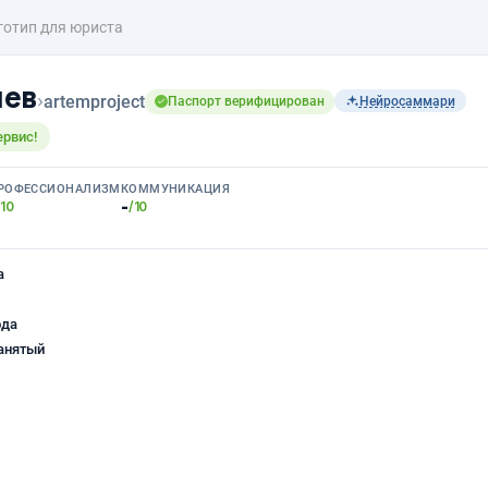
готип для юриста
чев
›
artemproject
Паспорт верифицирован
Нейросаммари
ервис!
РОФЕССИОНАЛИЗМ
КОММУНИКАЦИЯ
-
/10
/10
а
ода
анятый