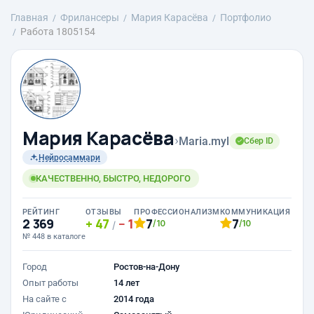
Главная
Фрилансеры
Мария Карасёва
Портфолио
Работа 1805154
Мария Карасёва
›
Maria.myl
Сбер ID
Нейросаммари
КАЧЕСТВЕННО, БЫСТРО, НЕДОРОГО
РЕЙТИНГ
ОТЗЫВЫ
ПРОФЕССИОНАЛИЗМ
КОММУНИКАЦИЯ
2 369
47
1
7
7
/10
/10
/
№ 448 в каталоге
Город
Ростов-на-Дону
Опыт работы
14 лет
На сайте с
2014 года