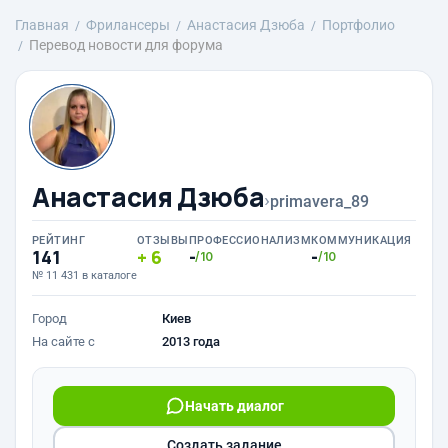
Главная
Фрилансеры
Анастасия Дзюба
Портфолио
Перевод новости для форума
Анастасия Дзюба
›
primavera_89
РЕЙТИНГ
ОТЗЫВЫ
ПРОФЕССИОНАЛИЗМ
КОММУНИКАЦИЯ
141
6
-
-
/10
/10
№ 11 431 в каталоге
Город
Киев
На сайте с
2013 года
Начать диалог
Создать задание