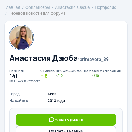
Главная
Фрилансеры
Анастасия Дзюба
Портфолио
Перевод новости для форума
Анастасия Дзюба
›
primavera_89
РЕЙТИНГ
ОТЗЫВЫ
ПРОФЕССИОНАЛИЗМ
КОММУНИКАЦИЯ
141
6
-
-
/10
/10
№ 11 424 в каталоге
Город
Киев
На сайте с
2013 года
Начать диалог
Создать задание