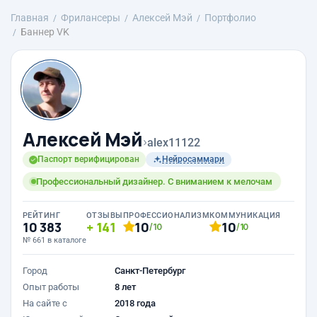
Главная
Фрилансеры
Алексей Мэй
Портфолио
Баннер VK
Алексей Мэй
›
alex11122
Паспорт верифицирован
Нейросаммари
Профессиональный дизайнер. С вниманием к мелочам
РЕЙТИНГ
ОТЗЫВЫ
ПРОФЕССИОНАЛИЗМ
КОММУНИКАЦИЯ
10 383
141
10
10
/10
/10
№ 661 в каталоге
Город
Санкт-Петербург
Опыт работы
8 лет
На сайте с
2018 года