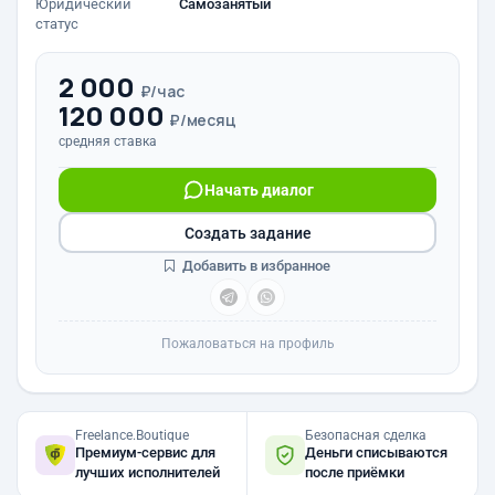
Юридический
Самозанятый
статус
2 000
₽/час
120 000
₽/месяц
средняя ставка
Начать диалог
Создать задание
Добавить в избранное
Пожаловаться на профиль
Freelance.Boutique
Безопасная сделка
Премиум-сервис для
Деньги списываются
лучших исполнителей
после приёмки