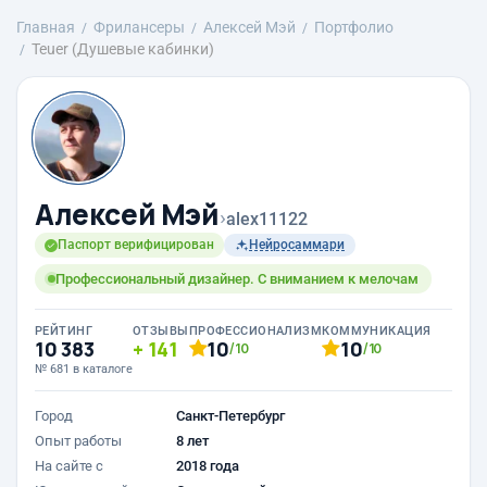
Главная
Фрилансеры
Алексей Мэй
Портфолио
Teuer (Душевые кабинки)
Алексей Мэй
›
alex11122
Паспорт верифицирован
Нейросаммари
Профессиональный дизайнер. С вниманием к мелочам
РЕЙТИНГ
ОТЗЫВЫ
ПРОФЕССИОНАЛИЗМ
КОММУНИКАЦИЯ
10 383
141
10
10
/10
/10
№ 681 в каталоге
Город
Санкт-Петербург
Опыт работы
8 лет
На сайте с
2018 года