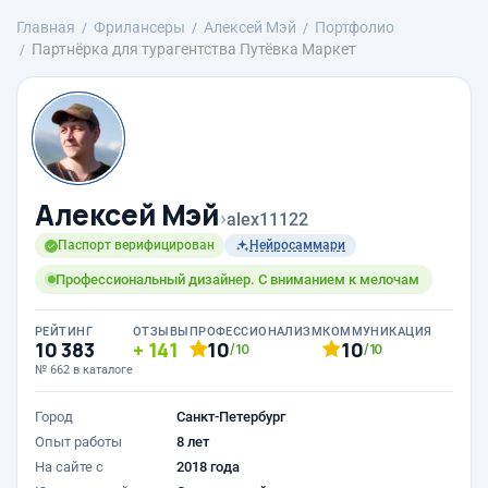
Главная
Фрилансеры
Алексей Мэй
Портфолио
Партнёрка для турагентства Путёвка Маркет
Алексей Мэй
›
alex11122
Паспорт верифицирован
Нейросаммари
Профессиональный дизайнер. С вниманием к мелочам
РЕЙТИНГ
ОТЗЫВЫ
ПРОФЕССИОНАЛИЗМ
КОММУНИКАЦИЯ
10 383
141
10
10
/10
/10
№ 662 в каталоге
Город
Санкт-Петербург
Опыт работы
8 лет
На сайте с
2018 года