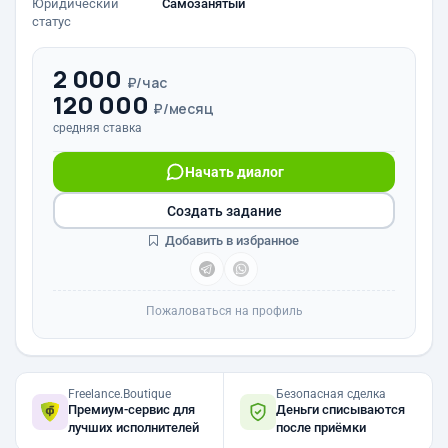
Юридический
Самозанятый
статус
2 000
₽/час
120 000
₽/месяц
средняя ставка
Начать диалог
Создать задание
Добавить в избранное
Пожаловаться на профиль
Freelance.Boutique
Безопасная сделка
Премиум-сервис для
Деньги списываются
лучших исполнителей
после приёмки