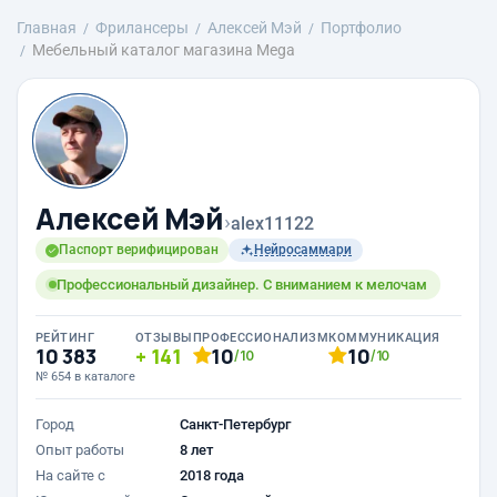
Главная
Фрилансеры
Алексей Мэй
Портфолио
Мебельный каталог магазина Mega
Алексей Мэй
›
alex11122
Паспорт верифицирован
Нейросаммари
Профессиональный дизайнер. С вниманием к мелочам
РЕЙТИНГ
ОТЗЫВЫ
ПРОФЕССИОНАЛИЗМ
КОММУНИКАЦИЯ
10 383
141
10
10
/10
/10
№ 654 в каталоге
Город
Санкт-Петербург
Опыт работы
8 лет
На сайте с
2018 года