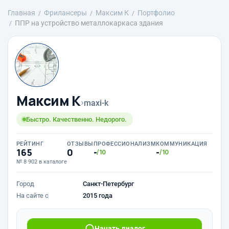
Главная
Фрилансеры
Максим К
Портфолио
ППР на устройство металлокаркаса здания
Максим К
›
maxi-k
Быстро. Качественно. Недорого.
РЕЙТИНГ
ОТЗЫВЫ
ПРОФЕССИОНАЛИЗМ
КОММУНИКАЦИЯ
165
0
-
-
/10
/10
№ 8 902 в каталоге
Город
Санкт-Петербург
На сайте с
2015 года
Начать диалог