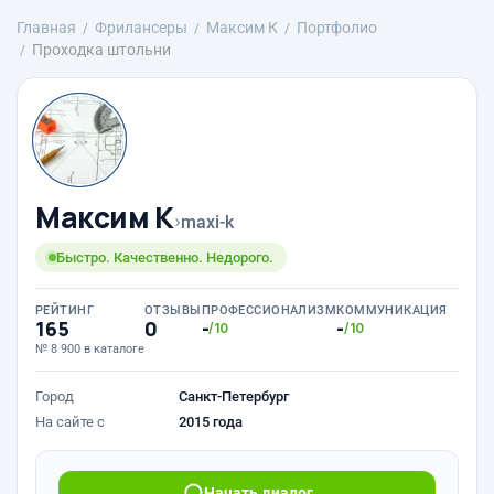
Главная
Фрилансеры
Максим К
Портфолио
Проходка штольни
Максим К
›
maxi-k
Быстро. Качественно. Недорого.
РЕЙТИНГ
ОТЗЫВЫ
ПРОФЕССИОНАЛИЗМ
КОММУНИКАЦИЯ
165
0
-
-
/10
/10
№ 8 900 в каталоге
Город
Санкт-Петербург
На сайте с
2015 года
Начать диалог