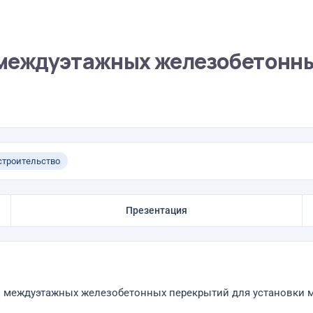
 междуэтажных железобетонн
троительство
Презентация
в междуэтажных железобетонных перекрытий для установки ме