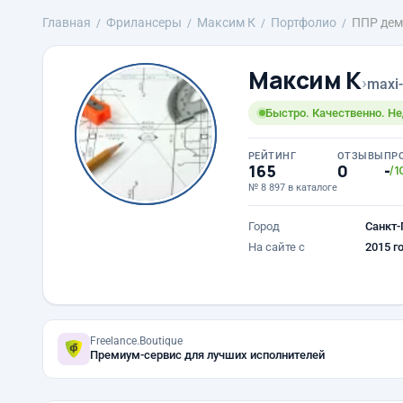
Главная
Фрилансеры
Максим К
Портфолио
ППР дем
Максим К
›
maxi-
Быстро. Качественно. Не
РЕЙТИНГ
ОТЗЫВЫ
ПР
165
0
-
/1
№ 8 897 в каталоге
Город
Санкт-
На сайте с
2015 г
Freelance.Boutique
Премиум-сервис для лучших исполнителей